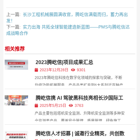
上一篇:
长沙工程机械展圆满收官，腾屹信满载而归，蓄力再出
发！
下一篇:
实力出海 共拓全球智能建造新蓝图——PMS与腾屹信达
成战略合作
相关推荐
2023腾屹信|项目成果汇总
2023年12月28日
9301
2023年腾屹信科技在数字化领域的探索与突破，不断
升级功能拓展服务，产品品类扩充到6大系列近百种产
品！应用到桥梁、隧道、高速、场站等基建项目和房建
腾屹信携 AI 驾驶黑科技亮相长沙国际工
项目场景中。 这一年我们为近六十个房建和基建项目提
程机械展 数智化解决方案引领行业新变
2025年5月15日
3763
供数字化整体方案，通过软硬件功能集成和数字化技
革
产品主要包括塔机安全监测、升降机安全监测等多种安
术...
全监测类产品，覆盖安全管理、质量管理、绿色施工、
人员管理、物资管理等多个板块。
腾屹信人才招募 | 诚邀行业精英，共创数
智化未来！