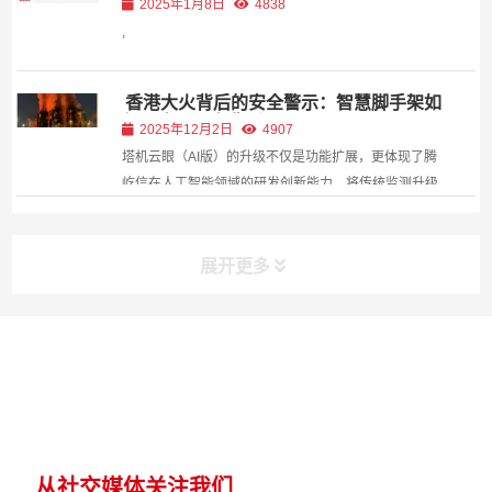
2025年1月8日
4838
,
香港大火背后的安全警示：智慧脚手架如
何阻止下一次悲剧
2025年12月2日
4907
塔机云眼（AI版）的升级不仅是功能扩展，更体现了腾
屹信在人工智能领域的研发创新能力。将传统监测升级
为“主动感知-智能分析-即时响应”的闭环管理，显著降
低人为失误风险，提升作业安全性。
展开更多
从社交媒体关注我们