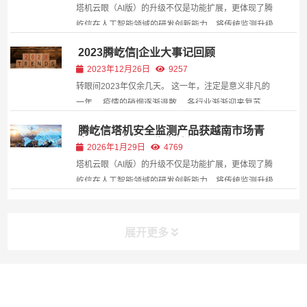
塔机云眼（AI版）的升级不仅是功能扩展，更体现了腾
屹信在人工智能领域的研发创新能力。将传统监测升级
为“主动感知-智能分析-即时响应”的闭环管理，显著降
2023腾屹信|企业大事记回顾
低人为失误风险，提升作业安全性。
2023年12月26日
9257
转眼间2023年仅余几天。 这一年，注定是意义非凡的
一年， 疫情的硝烟逐渐退散， 各行业渐渐迎来复苏。
腾屹信科技从未停止前行的脚步， 在数字化领域的探索
腾屹信塔机安全监测产品获越南市场青
与突破 不断升级功能拓展服务， 攻克项目难题， 为客
睐，国际化进程稳步前行
2026年1月29日
4769
户提供专业稳定的服务支持， 这些...
塔机云眼（AI版）的升级不仅是功能扩展，更体现了腾
屹信在人工智能领域的研发创新能力。将传统监测升级
为“主动感知-智能分析-即时响应”的闭环管理，显著降
低人为失误风险，提升作业安全性。
展开更多