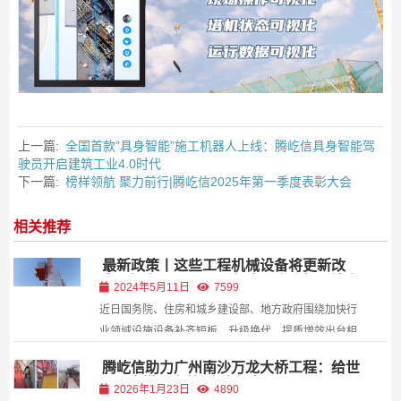
上一篇:
全国首款”具身智能”施工机器人上线：腾屹信具身智能驾
驶员开启建筑工业4.0时代
下一篇:
榜样领航 聚力前行|腾屹信2025年第一季度表彰大会
相关推荐
最新政策丨这些工程机械设备将更新改
造！截止5月8日，国务院、住建部、地方
2024年5月11日
7599
政府均有政策指导！
近日国务院、住房和城乡建设部、地方政府围绕加快行
业领域设施设备补齐短板、升级换代、提质增效出台相
关政策，其中涉及建筑施工设备，将更新淘汰落后的建
腾屹信助力广州南沙万龙大桥工程：给世
筑施工工程机械设备（包括升降机、挖掘、起重、装
界最大塔吊安装“上帝视角”
2026年1月23日
4890
载、混凝土搅拌、推土机等设备）。 政策鼓励更新购...