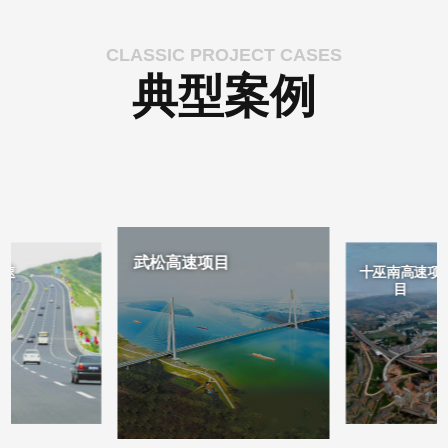
CLASSIC PROJECT CASES
典型案例
武松高速项目
高速
十巫南高速项
目