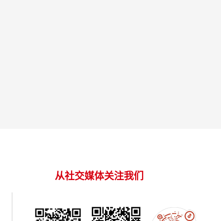
从社交媒体关注我们