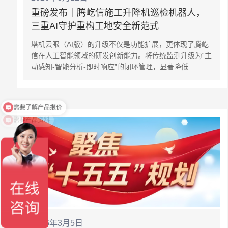
重磅发布｜腾屹信施工升降机巡检机器人，
三重AI守护重构工地安全新范式
塔机云眼（AI版）的升级不仅是功能扩展，更体现了腾屹
信在人工智能领域的研发创新能力。将传统监测升级为“主
动感知-智能分析-即时响应”的闭环管理，显著降低...
需要产品资料
2026年3月5日