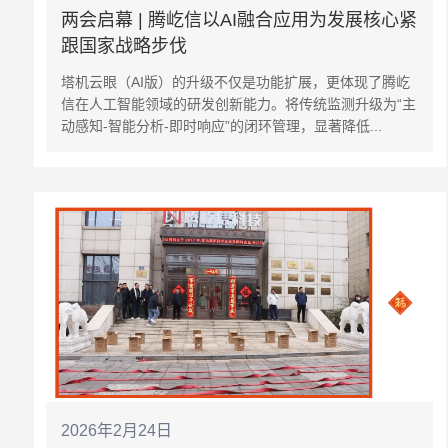
两会启幕 | 腾屹信以AI融合应用为发展核心紧
跟国家战略步伐
塔机云眼（AI版）的升级不仅是功能扩展，更体现了腾屹
信在人工智能领域的研发创新能力。将传统监测升级为“主
动感知-智能分析-即时响应”的闭环管理，显著降低...
2026年2月24日