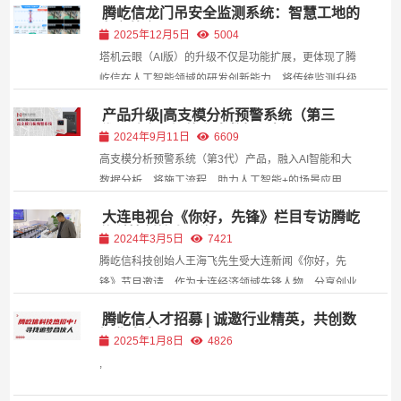
腾屹信龙门吊安全监测系统：智慧工地的
安全革命
2025年12月5日
5004
塔机云眼（AI版）的升级不仅是功能扩展，更体现了腾
屹信在人工智能领域的研发创新能力。将传统监测升级
为“主动感知-智能分析-即时响应”的闭环管理，显著降
产品升级|高支模分析预警系统（第三
低人为失误风险，提升作业安全性。
代）融合AI智能和大数据分析
2024年9月11日
6609
高支模分析预警系统（第3代）产品，融入AI智能和大
数据分析，将施工流程、助力人工智能+的场景应用、
推动传统行业数字化转型升级。 1.监测数据多维分析感
大连电视台《你好，先锋》栏目专访腾屹
知预测：地基沉降测点阈值设置，历史数据多维分析及
信科技创始人王海飞
2024年3月5日
7421
AI智能算法，根据危险等级进行预警提示，起到“提前感
腾屹信科技创始人王海飞先生受大连新闻《你好，先
知、...
锋》节目邀请，作为大连经济领域先锋人物，分享创业
的成长故事，激励创业路上的奋斗者们。 王海飞-腾屹
腾屹信人才招募 | 诚邀行业精英，共创数
信科技创始人，作为80后创业者有幸受邀采访，分享创
智化未来！
2025年1月8日
4826
业经历。 你好，先锋 从创业起初爬...
,