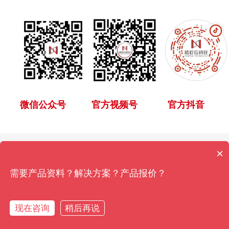
微信公众号
官方视频号
官方抖音
×
Copyright © 2024 腾屹信科技有限公司版权所有 |
辽ICP备18008202
需要产品资料？解决方案？产品报价？
号-2
|
辽公网安备21021102001716号
">
辽公网安备
21021102001716号
现在咨询
稍后再说
微信客服
客服电话
提交表单