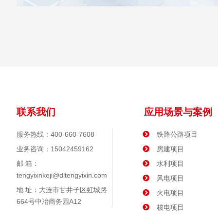
联系我们
应用场景与案例
服务热线：400-660-7608
铁路公路项目
业务咨询：15042459162
房建项目
邮 箱：
水利项目
tengyixnkeji@dltengyixin.com
风电项目
地 址：大连市甘井子区虹城路
火电项目
664号中冶商务园A12
核电项目