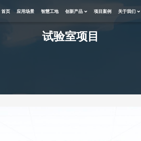
首页
应用场景
智慧工地
创新产品
项目案例
关于我们
试验室项目