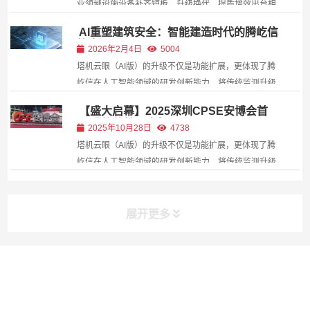
业领域设施设备补齐短板、升级换代、提质增效出台相
关政策，其中涉及建筑施工设备，将更新淘汰落后的建
AI重塑建筑安全：智能建造时代的腾屹信
筑施工工程机械设备（包括升降机、挖掘、起重、装
答卷
2026年2月4日
5004
载、混凝土搅拌、推土机等设备）。 政策鼓励更新购...
塔机云眼（AI版）的升级不仅是功能扩展，更体现了腾
屹信在人工智能领域的研发创新能力。将传统监测升级
为“主动感知-智能分析-即时响应”的闭环管理，显著降
【盛大启幕】2025深圳CPSE安博会首
低人为失误风险，提升作业安全性。
日 腾屹信精彩亮相
2025年10月28日
4738
塔机云眼（AI版）的升级不仅是功能扩展，更体现了腾
屹信在人工智能领域的研发创新能力。将传统监测升级
为“主动感知-智能分析-即时响应”的闭环管理，显著降
低人为失误风险，提升作业安全性。
展开更多