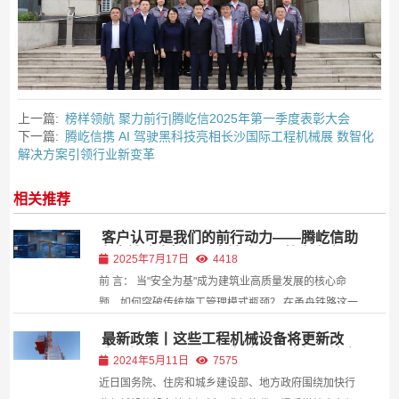
上一篇:
榜样领航 聚力前行|腾屹信2025年第一季度表彰大会
下一篇:
腾屹信携 AI 驾驶黑科技亮相长沙国际工程机械展 数智化
解决方案引领行业新变革
相关推荐
客户认可是我们的前行动力——腾屹信助
力中铁建大桥局甬舟铁路项目筑牢安全屏
2025年7月17日
4418
障
前 言： 当"安全为基"成为建筑业高质量发展的核心命
题，如何突破传统施工管理模式瓶颈？ 在甬舟铁路这一
世界级跨海工程的建设现场，中国铁建大桥局一公司以
最新政策丨这些工程机械设备将更新改
“安全为本、创新驱动、科技赋能”为核心理念，打造科
造！截止5月8日，国务院、住建部、地方
2024年5月11日
7575
技化安全管理体系。作为合作伙伴，腾屹信深度参与
政府均有政策指导！
近日国务院、住房和城乡建设部、地方政府围绕加快行
这...