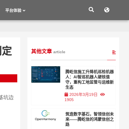
平台体验
判定
其他文章
article
腾屹信施工升降机巡检机器
人：AI智巡机器人硬核值
守，重构工地监管与运维新
生态
2026年3月19日
基坑边
1905
筑造数字基石，智领信创未
来——腾屹信的鸿蒙信创之
路