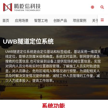
首页
应用场景
智慧工地
创新产品
项目案例
关于我们
UWB隧道定位系统
UWB隧道定位系统是由定位基站和标签组成，基站采用一维双天
线定位，能够达到厘米级精确度。系统实时监测，联网提供紧急
搜救的位置信息,也可安装到设备上提供现场机械位置信息，实现
对洞内人员分布和实时位置跟踪管理，了解施工人员实时轨迹信
息，对人员静止、危险区域闯入等情况进行预警，为调配相关人
员及时解决突发情况提供依据，减轻工作人员管理的工作量，减
少人力成本投入，提高工作效率。
系统功能