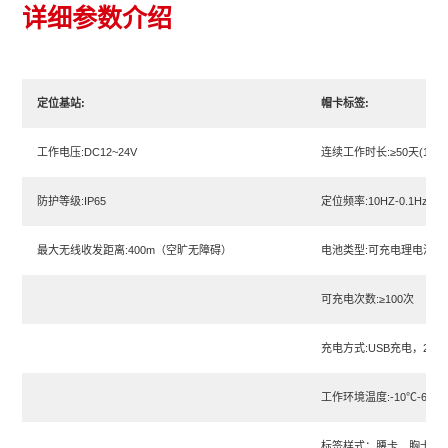
详细参数介绍
定位基站:
帽卡标签:
工作电压:DC12~24V
连续工作时长:≥50天(1H
防护等级:IP65
定位频率:10HZ-0.1Hz可
最大无线收发距离:400m（空旷无障碍）
电池类型:可充电理电池100
可充电次数:≥100次
充电方式:USB充电，2-3
工作环境温度:-10℃-60℃
标签样式：腰卡、胸卡、