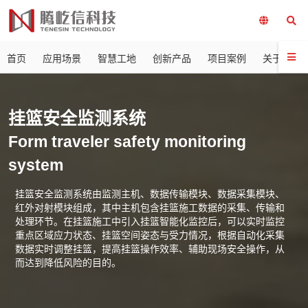
首页
应用场景
智慧工地
创新产品
项目案例
关于我们
挂篮安全监测
系统
Form traveler safety monitoring
system
挂篮安全监测系统由监测主机、数据传输模块、数据采集模块、
红外对射模块组成，其中主机包含挂篮施工数据的采集、传输和
处理环节。在挂篮施工中引入挂篮智能化监控后，可以实时监控
重点区域应力状态、挂篮空间姿态与受力情况，根据自动化采集
数据实时调整挂篮，提高挂篮操作效率、辅助现场安全操作，从
而达到降低风险的目的。