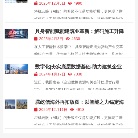
安全革命
2025年12月5日
4990
塔机云眼（AI版）的升级不仅是功能扩展，更体现了腾
屹信在人工智能领域的研发创新能力。将传统监测升级
为“主动感知-智能分析-即时响应”的闭环管理，显著降
具身智能赋能建筑业革新：解码施工升降
低人为失误风险，提升作业安全性。
机具身智能驾驶员的进化之路
2025年4月3日
4630
在人工智能技术浪潮中，具身智能正成为驱动产业变革
的核心力量。作为AI与机器人技术的深度融合，具身智
能通过物理实体与环境的实时交互，实现感知、决策与
数字化|夯实底层数据基础-助力建筑企业
行动的闭环，标志着AI从虚拟推理迈向物理操作的关键
构建数据资产管理体系！
2024年1月17日
7338
跨越。 这一趋势不仅被写入2025年国务院政府工作报
近日，我国发布《企业数据资源相关会计处理暂行规
告，...
定》，自2024年1月1日起施行。随之关于数据要素产
业发展的政策文件密集出炉，尤其是“数据资产”入表的
腾屹信海外再拓版图：以智能之力锚定海
政策，使我国跨入数字化时代迈出实质性一步。 随
外智建新高度
2025年12月11日
4918
着“数据资产”入表今年正式施行，后续数据定价、交易
塔机云眼（AI版）的升级不仅是功能扩展，更体现了腾
流通...
屹信在人工智能领域的研发创新能力。将传统监测升级
为“主动感知-智能分析-即时响应”的闭环管理，显著降