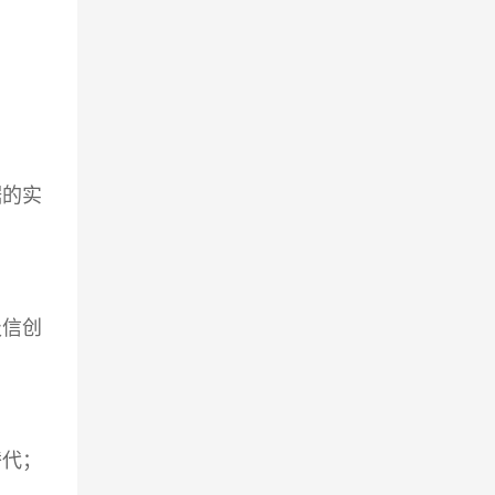
据的实
级信创
替代；