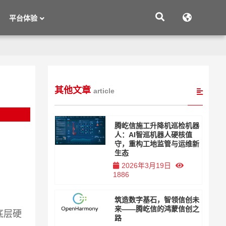
平台体验
其他文章
article
腾屹信施工升降机巡检机器
人：AI智巡机器人硬核值
守，重构工地监管与运维新
生态
2026年3月19日
1886
筑造数字基石，智领信创未
来——腾屹信的鸿蒙信创之
底层硬
路