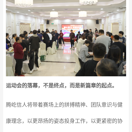
运动会的落幕，不是终点，而是新篇章的起点。
腾屹信人将带着赛场上的拼搏精神、团队意识与健
康理念，以更昂扬的姿态投身工作，以更紧密的协