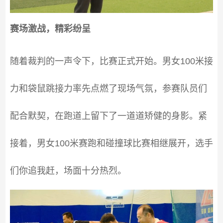
赛场激战，精彩纷呈
随着裁判的一声令下，比赛正式开始。男女100米接
力和袋鼠跳接力率先点燃了现场气氛，参赛队员们
配合默契，在跑道上留下了一道道矫健的身影。紧
接着，男女100米赛跑和碰撞球比赛相继展开，选手
们你追我赶，场面十分热烈。