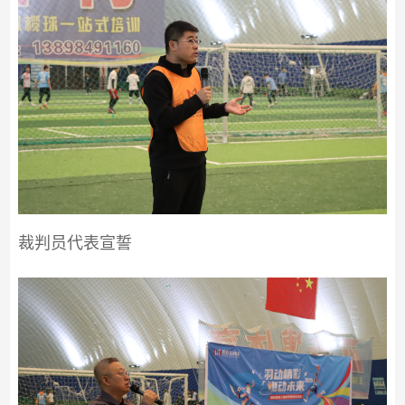
裁判员代表宣誓