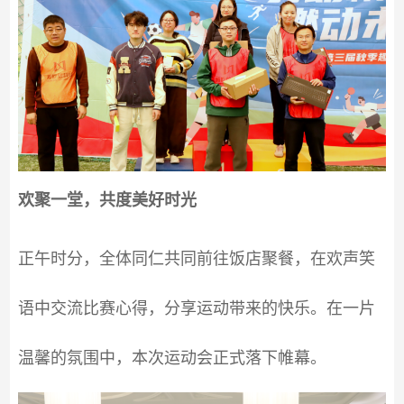
欢聚一堂，共度美好时光
正午时分，全体同仁共同前往饭店聚餐，在欢声笑
语中交流比赛心得，分享运动带来的快乐。在一片
温馨的氛围中，本次运动会正式落下帷幕。