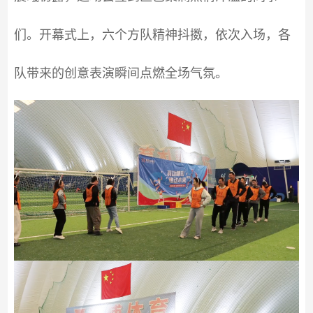
们。开幕式上，六个方队精神抖擞，依次入场，各
队带来的创意表演瞬间点燃全场气氛。