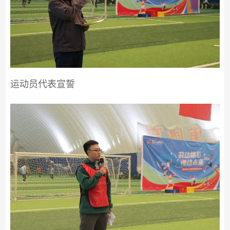
运动员代表宣誓