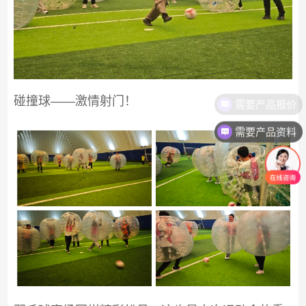
碰撞球——激情射门！
需要产品资料
需要解决方案