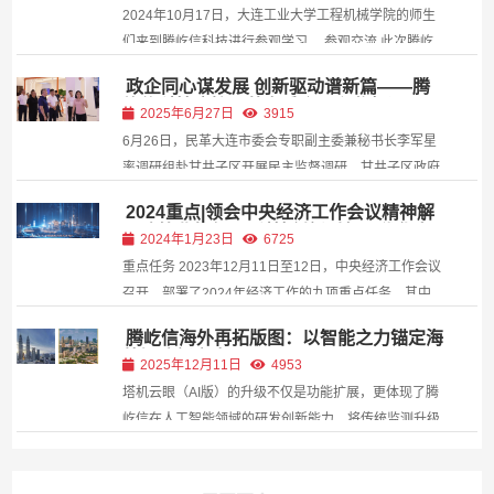
2024年10月17日，大连工业大学工程机械学院的师生
们来到腾屹信科技进行参观学习。 参观交流 此次腾屹
信科技围绕工程机械安全监测、施工小场景智慧化管
政企同心谋发展 创新驱动谱新篇——腾
理、人工智能机器人等领域做分享，让大连工业大学工
屹信科技迎接民革市委会民主监督调研
2025年6月27日
3915
程机械学院的师生们进一步了解目前智能建造的前沿技
6月26日，民革大连市委会专职副主委兼秘书长李军星
术...
率调研组赴甘井子区开展民主监督调研。甘井子区政府
副区长王运海，区委统战部分管日常工作的副部长鞠盈
2024重点|领会中央经济工作会议精神解
春、副部长刘韧，辛寨子街道、革镇堡街道办事处主任
码建筑业如何“以科技创新引领现代化产
2024年1月23日
6725
及相关单位负责人陪同调研。公司副总经理任丽颖、丁
业体系建设”
重点任务 2023年12月11日至12日，中央经济工作会议
极携团...
召开，部署了2024年经济工作的九项重点任务，其中
“以科技创新引领现代化产业体系建设”、“着力扩大国内
腾屹信海外再拓版图：以智能之力锚定海
需求”这两项任务，从供给和需求平衡发展的角度为
外智建新高度
2025年12月11日
4953
2024年的经济工作指明了方向。 政策方向 会议指出...
塔机云眼（AI版）的升级不仅是功能扩展，更体现了腾
屹信在人工智能领域的研发创新能力。将传统监测升级
为“主动感知-智能分析-即时响应”的闭环管理，显著降
低人为失误风险，提升作业安全性。