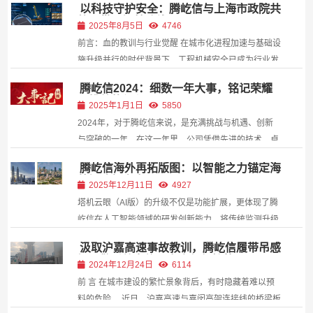
以科技守护安全：腾屹信与上海市政院共
筑履带吊智慧防线
2025年8月5日
4746
前言：血的教训与行业觉醒 在城市化进程加速与基础设
施升级并行的时代背景下，工程机械安全已成为行业发
展的核心命题。 2024年12月，上海嘉定沪嘉高速-嘉闵
腾屹信2024：细数一年大事，铭记荣耀
高架联络线工程中发生的履带吊倾覆事件，不仅造成巨
与挑战的征程
2025年1月1日
5850
大经济损失，更对城市轨道交通运营构成严重威胁。 ...
2024年，对于腾屹信来说，是充满挑战与机遇、创新
与突破的一年。在这一年里，公司凭借先进的技术、卓
越的团队和前瞻性的战略布局， 在智能建造领域取得了
腾屹信海外再拓版图：以智能之力锚定海
一系列令人瞩目的成就。 ,
外智建新高度
2025年12月11日
4927
塔机云眼（AI版）的升级不仅是功能扩展，更体现了腾
屹信在人工智能领域的研发创新能力。将传统监测升级
为“主动感知-智能分析-即时响应”的闭环管理，显著降
汲取沪嘉高速事故教训，腾屹信履带吊感
低人为失误风险，提升作业安全性。
知预警系统为施工安全保驾护航
2024年12月24日
6114
前 言 在城市建设的繁忙景象背后，有时隐藏着难以预
料的危险。 近日，沪嘉高速与嘉闵高架连接线的桥梁板